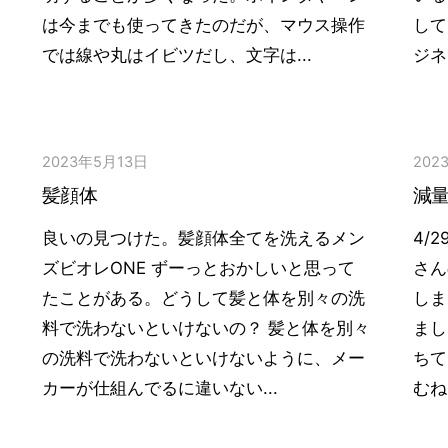
は今までも使ってきたのだが、マウス操作
して
では線や丸はイビツだし、文字は...
ジネ
2023年5月13日
202
髪顔体
減
良いの見つけた。髪顔体全てを洗えるメン
4/
ズビオレONE ずーっとおかしいと思って
さん
たことがある。どうして髪と体を別々の洗
しま
料で洗わないといけないの？ 髪と体を別々
まし
の洗料で洗わないといけないように、メー
ちて
カーが仕組んでるに違いない...
むね