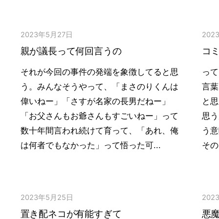
2023年5月27日
202
親が議長って何回言うの
コ
それが今回の事件の発端を象徴してると思
って
う。みんなそうやって、「まさのりくんは
言葉
偉いねー」「さすが名家の長男だねー」
と思
「お父さんもお爺さんもすごいねー」って
思う
数十年間言われ続けて育って、「あれ、俺
う意
は何者でもなかった」って悟った可...
その
2023年5月25日
202
置き配ネコが有能すぎて
悪