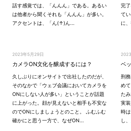
話す感覚では、「んんん」である。あるい
完了
は他者から聞くそれも「んんん」が多い。
てい
アクセントは、「ん(↑)ん...
に、
2023年5月29日
202
カメラON文化を醸成するには？
ベッ
久しぶりにオンサイトで出社したのだが、
刑務
そのなかで「ウェブ会議においてカメラを
めて
ONにしない人が多い」ということが話題
たみ
に上がった。顔が見えないと相手も不安な
実装
のでONにしましょうとのこと。 ふむふむ
時は
確かにと思う一方で、なぜON...
し、