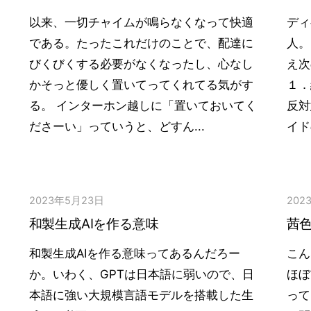
以来、一切チャイムが鳴らなくなって快適
ディ
である。たったこれだけのことで、配達に
人。
びくびくする必要がなくなったし、心なし
え次
かそっと優しく置いてってくれてる気がす
１．
る。 インターホン越しに「置いておいてく
反対
ださーい」っていうと、どすん...
イド
2023年5月23日
202
和製生成AIを作る意味
茜色
和製生成AIを作る意味ってあるんだろー
こん
か。いわく、GPTは日本語に弱いので、日
ほぼ
本語に強い大規模言語モデルを搭載した生
って