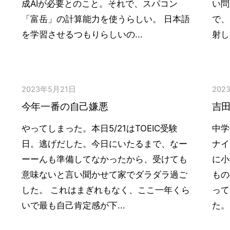
成AIが必要とのこと。それで、スパコン
い問
「富岳」の計算能力を使うらしい。 日本語
で、
を学習させるつもりらしいの...
射し
2023年5月21日
202
今年一番の自己嫌悪
吉
やってしまった。本日5/21はTOEIC受験
中学
日。逃げだした。今日にいたるまで、なー
ナイ
ーーんも準備してなかったから、受けても
に小
意味ないと言い聞かせて家でダラダラ過ご
もの
した。 これはまぎれもなく、ここ一年くら
って
いで最も自己肯定感が下...
た。