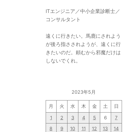
ITエンジニア／中小企業診断士／
コンサルタント
遠くに行きたい。馬鹿にされよう
が後ろ指さされようが、遠くに行
きたいのだ。頼むから邪魔だけは
しないでくれ。
2023年5月
月
火
水
木
金
土
日
1
2
3
4
5
6
7
8
9
10
11
12
13
14