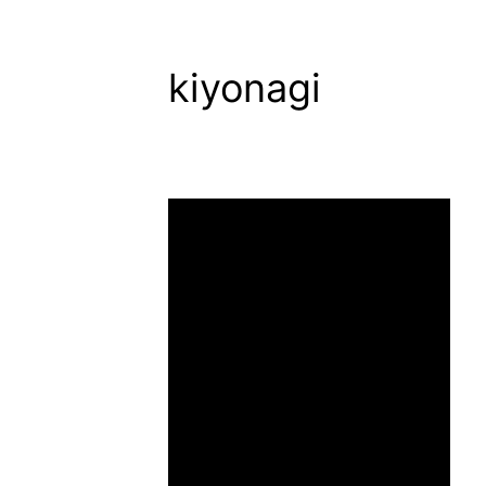
kiyonagi
コ
ン
テ
ン
ツ
へ
ス
キ
ッ
プ