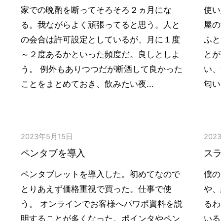
家での晩酌を断ってそろそろ２ヵ月にな
使い
る。我ながらよく頑張ってると思う。人と
屋の
の会合は許可設定としているが、月に１度
ふと
～２度あるかといった頻度だ。良しとしよ
とが
う。 例外もありつつだが断酒して良かった
い、
ことをまとめておき、飲みたい夜...
匂い
2023年5月15日
202
ペンタブを導入
ス
ペンタブレットを導入した。初めてなので
僕の
とりあえず価格重視で買った。仕事で使
や、
う。 オンラインでお客様へパワポ資料を説
るわ
明することが多くなった。ポインタやペン
いる