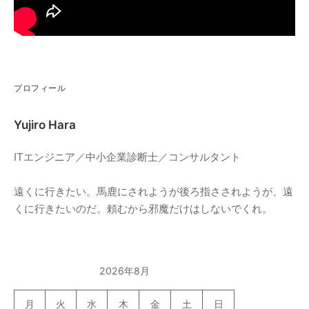
プロフィール
Yujiro Hara
ITエンジニア／中小企業診断士／コンサルタント
遠くに行きたい。馬鹿にされようが後ろ指さされようが、遠
くに行きたいのだ。頼むから邪魔だけはしないでくれ。
2026年8月
月
火
水
木
金
土
日