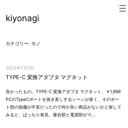
メ
ニ
ュ
kiyonagi
コ
ー
ン
テ
ン
カテゴリー:
モノ
ツ
へ
ス
2023年7月2日
キ
TYPE-C 変換アダプタ マグネット
ッ
プ
良かったもの。TYPE-C 変換アダプタ マグネット。￥1,999
PCのTypeCポートを抜き差しするシーンが多く、そのポー
ト部の損傷が不安だったので何か良い商品がないかと探して
みると、ばっちり発見。接合部と電源部がマ...