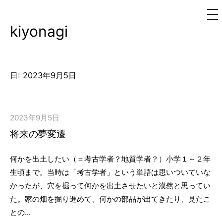
メ
ニ
ュ
kiyonagi
コ
ー
ン
テ
ン
日:
2023年9月5日
ツ
へ
ス
2023年9月5日
キ
将来の夢変遷
ッ
プ
何かを出土したい（＝考古学者？地質学者？）小学１～２年
生頃まで。当時は「考古学者」という単語は思いついていな
かったが、穴を掘って何かを出土させたいと漠然と思ってい
た。家の畑を掘り進めて、何かの部品が出てきたり、見たこ
との...