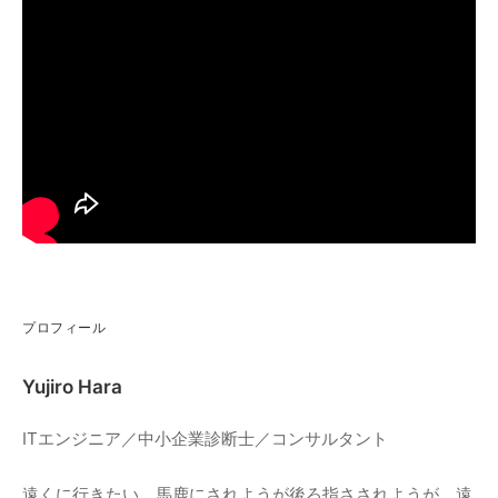
プロフィール
Yujiro Hara
ITエンジニア／中小企業診断士／コンサルタント
遠くに行きたい。馬鹿にされようが後ろ指さされようが、遠