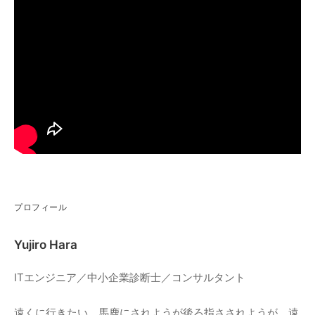
プロフィール
Yujiro Hara
ITエンジニア／中小企業診断士／コンサルタント
遠くに行きたい。馬鹿にされようが後ろ指さされようが、遠