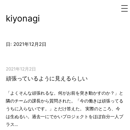
メ
ニ
ュ
kiyonagi
コ
ー
ン
テ
ン
日:
2021年12月2日
ツ
へ
ス
2021年12月2日
キ
頑張っているように見えるらしい
ッ
プ
「よくそんな頑張れるな。何がお前を突き動かすのか？」と
隣のチームの課長から質問された。「今の働きは頑張ってる
うちに入らないです。」とだけ答えた。 実際のところ、今
は生ぬるい。過去一にでかいプロジェクトをほぼ自分一人プ
ラス...