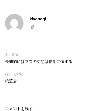
kiyonagi
投
古い投稿
稿
長期的にはマスの空想は信用に値する
ナ
ビ
新しい投稿
ゲ
紙芝居
ー
シ
ョ
ン
コメントを残す