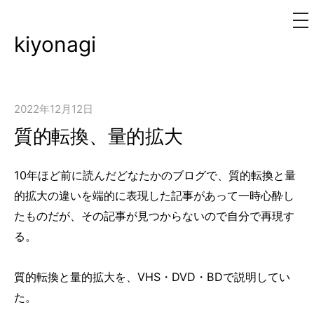
メ
ニ
ュ
kiyonagi
コ
ー
ン
テ
ン
2022年12月12日
ツ
質的転換、量的拡大
へ
ス
10年ほど前に読んだどなたかのブログで、質的転換と量
キ
的拡大の違いを端的に表現した記事があって一時心酔し
ッ
たものだが、その記事が見つからないので自分で再現す
プ
る。
質的転換と量的拡大を、VHS・DVD・BDで説明してい
た。