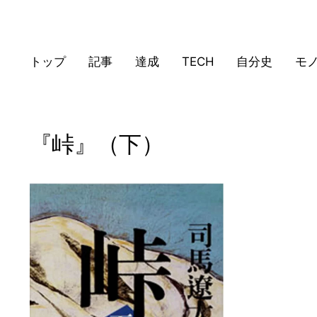
トップ
記事
達成
TECH
自分史
モ
『峠』（下）