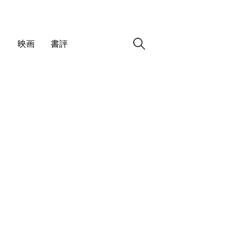
検
ノ
映画
書評
索: