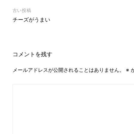
投
古い投稿
チーズがうまい
稿
ナ
ビ
ゲ
コメントを残す
ー
シ
メールアドレスが公開されることはありません。
※
ョ
ン