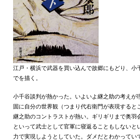
江戸・横浜で武器を買い込んで故郷にもどり、小
でを描く。
小千谷談判が熱かった。いよいよ継之助の考えが
固に自分の世界観（つまり代右衛門が表現するとこ
継之助のコントラストが熱い。ギリギリまで奥羽
といって武士として官軍に寝返ることもしないと
力で実現しようとしていた。ダメだとわかってい