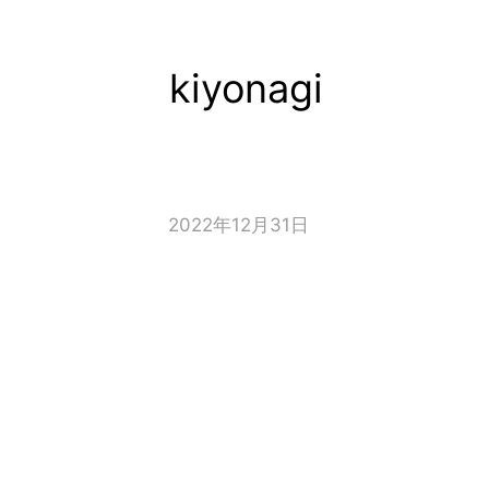
kiyonagi
コ
ン
テ
ン
ツ
2022年12月31日
へ
ス
キ
ッ
プ