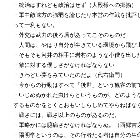
・統治はすれども政治はせず（大殿様への揶揄）
・軍中敵味方の強弱を論じたり本営の作戦を批評
って一利もない。
・外交は武力の後ろ盾があってこそのものだ
・人間は、やはり自分が生きている環境から飛び
・そもそも河井の相手に岩村のような小僧を出し
・敵に対する優しさがなければならない
・きわどい夢をみていたのだよ（代右衛門）
・今からの行動はすべて「後世」という観客の前
・いじめぬかれた虫けらというものが、どのよう
するものかをとくとおもいしらしめてやらねばな
・戦さには、戦さ以上のものがあるのだ。
・軍略かには臆病さがなければならぬ。（西郷吉
・陽明学というのは、その行者たる者は自分の生